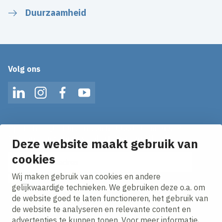
Duurzaamheid
Volg ons
LinkedIn
Instagram
Facebook
YouTube
Op de hoogte blijven van het laatste nieuws?
Ontvang onze nieuws alerts in je mailbox!
Deze website maakt gebruik van
E-mailadres
cookies
Wij maken gebruik van cookies en andere
Ik ga akkoord met het
privacy statement.
gelijkwaardige technieken. We gebruiken deze o.a. om
de website goed te laten functioneren, het gebruik van
de website te analyseren en relevante content en
advertenties te kunnen tonen. Voor meer informatie,