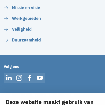
Missie en visie
Werkgebieden
Veiligheid
Duurzaamheid
Volg ons
LinkedIn
Instagram
Facebook
YouTube
Op de hoogte blijven van het laatste nieuws?
Ontvang onze nieuws alerts in je mailbox!
Deze website maakt gebruik van