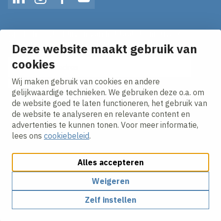
LinkedIn
Instagram
Facebook
YouTube
Op de hoogte blijven van het laatste nieuws?
Ontvang onze nieuws alerts in je mailbox!
Deze website maakt gebruik van
cookies
E-mailadres
Wij maken gebruik van cookies en andere
Ik ga akkoord met het
privacy statement.
gelijkwaardige technieken. We gebruiken deze o.a. om
de website goed te laten functioneren, het gebruik van
de website te analyseren en relevante content en
advertenties te kunnen tonen. Voor meer informatie,
lees ons
cookiebeleid
.
Alles accepteren
Cookies aanpassen
Cookie beleid
Privacy policy
Responsible disclosure
Weigeren
Zelf instellen