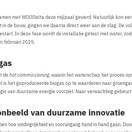
en met WDODelta deze mijlpaal gevierd. Natuurlijk kon een 
t in de bouw, gingen we daarna direct weer aan de slag. De v
estart. In deze fase wordt de installatie getest met water, zod
io februari 2025.
gas
t de
hot commissioning
, waarin het waterschap het proces ops
el is het geproduceerde biogas op te waarderen naar groenga
gio van duurzame energie voorziet. Naar verwachting gebeurt d
onbeeld van duurzame innovatie
ien hoe vindingrijkheid en vooruitgang hand in hand gaan. Doo