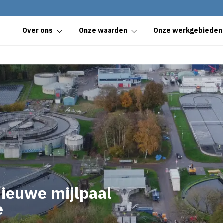
Over ons
Onze waarden
Onze werkgebieden
ieuwe mijlpaal
e