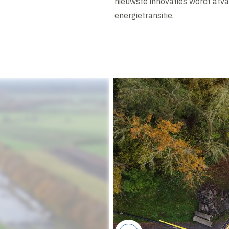
nieuwste innovaties wordt afva
energietransitie.