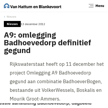
Menu
Sluiten
Nieuws
Nieuws
13 december 2012
A9: omlegging
Badhoevedorp definitief
gegund
Rijkswaterstaat heeft op 11 december het
project Omlegging A9 Badhoevedorp
gegund aan combinatie BadhoeverBogen,
bestaande uit VolkerWessels, Boskalis en
Mourik Groot-Ammers.