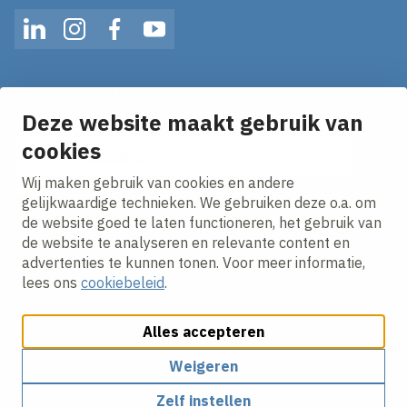
LinkedIn
Instagram
Facebook
YouTube
Op de hoogte blijven van het laatste nieuws?
Ontvang onze nieuws alerts in je mailbox!
Deze website maakt gebruik van
cookies
E-mailadres
Wij maken gebruik van cookies en andere
Ik ga akkoord met het
privacy statement.
gelijkwaardige technieken. We gebruiken deze o.a. om
de website goed te laten functioneren, het gebruik van
de website te analyseren en relevante content en
advertenties te kunnen tonen. Voor meer informatie,
lees ons
cookiebeleid
.
Alles accepteren
Cookies aanpassen
Cookie beleid
Privacy policy
Responsible disclosure
Weigeren
Zelf instellen