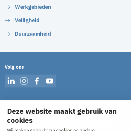
Werkgebieden
Veiligheid
Duurzaamheid
Volg ons
LinkedIn
Instagram
Facebook
YouTube
Op de hoogte blijven van het laatste nieuws?
Ontvang onze nieuws alerts in je mailbox!
Deze website maakt gebruik van
cookies
E-mailadres
Wij maken gebruik van cookies en andere