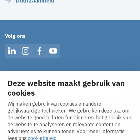
Duurzaamheid
Volg ons
LinkedIn
Instagram
Facebook
YouTube
Op de hoogte blijven van het laatste nieuws?
Ontvang onze nieuws alerts in je mailbox!
Deze website maakt gebruik van
E-mailadres
cookies
Wij maken gebruik van cookies en andere
Ik ga akkoord met het
privacy statement.
gelijkwaardige technieken. We gebruiken deze o.a. om
de website goed te laten functioneren, het gebruik van
de website te analyseren en relevante content en
advertenties te kunnen tonen. Voor meer informatie,
lees ons
cookiebeleid
.