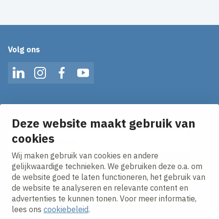
Volg ons
LinkedIn
Instagram
Facebook
YouTube
Op de hoogte blijven van het laatste nieuws?
Ontvang onze nieuws alerts in je mailbox!
Deze website maakt gebruik van
E-mailadres
cookies
Wij maken gebruik van cookies en andere
Ik ga akkoord met het
privacy statement.
gelijkwaardige technieken. We gebruiken deze o.a. om
de website goed te laten functioneren, het gebruik van
de website te analyseren en relevante content en
advertenties te kunnen tonen. Voor meer informatie,
lees ons
cookiebeleid
.