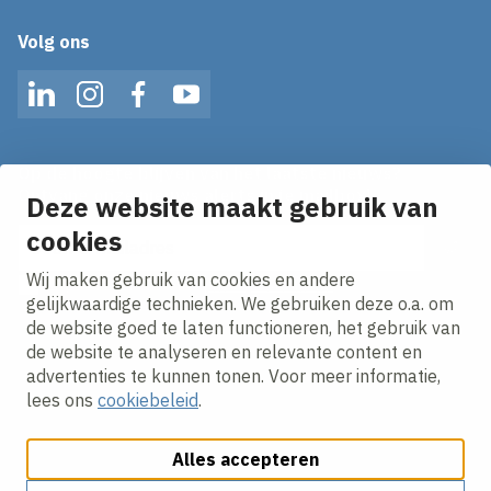
Volg ons
LinkedIn
Instagram
Facebook
YouTube
Op de hoogte blijven van het laatste nieuws?
Ontvang onze nieuws alerts in je mailbox!
Deze website maakt gebruik van
E-mailadres
cookies
Wij maken gebruik van cookies en andere
Ik ga akkoord met het
privacy statement.
gelijkwaardige technieken. We gebruiken deze o.a. om
de website goed te laten functioneren, het gebruik van
de website te analyseren en relevante content en
advertenties te kunnen tonen. Voor meer informatie,
lees ons
cookiebeleid
.
Alles accepteren
Cookies aanpassen
Cookie beleid
Privacy policy
Responsible disclosure