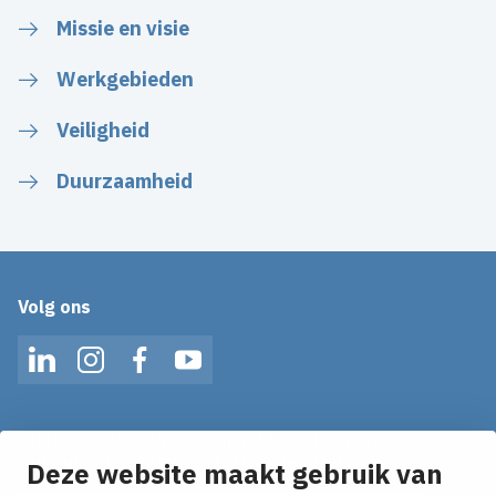
Missie en visie
Werkgebieden
Veiligheid
Duurzaamheid
Volg ons
LinkedIn
Instagram
Facebook
YouTube
Op de hoogte blijven van het laatste nieuws?
Ontvang onze nieuws alerts in je mailbox!
Deze website maakt gebruik van