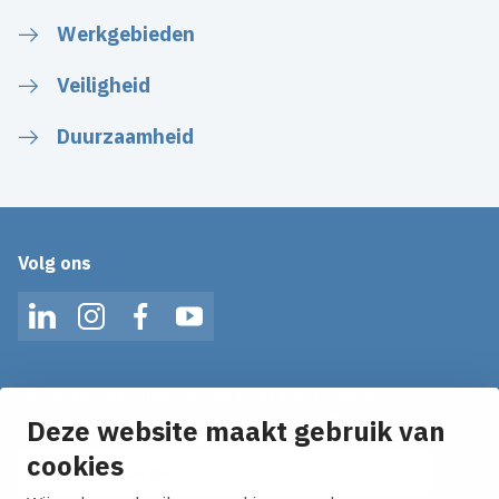
Werkgebieden
Veiligheid
Duurzaamheid
Volg ons
LinkedIn
Instagram
Facebook
YouTube
Op de hoogte blijven van het laatste nieuws?
Ontvang onze nieuws alerts in je mailbox!
Deze website maakt gebruik van
cookies
E-mailadres