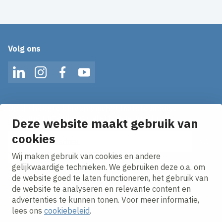
Volg ons
LinkedIn
Instagram
Facebook
YouTube
Op de hoogte blijven van het laatste nieuws?
Ontvang onze nieuws alerts in je mailbox!
Deze website maakt gebruik van
E-mailadres
cookies
Wij maken gebruik van cookies en andere
Ik ga akkoord met het
privacy statement.
gelijkwaardige technieken. We gebruiken deze o.a. om
de website goed te laten functioneren, het gebruik van
de website te analyseren en relevante content en
advertenties te kunnen tonen. Voor meer informatie,
lees ons
cookiebeleid
.