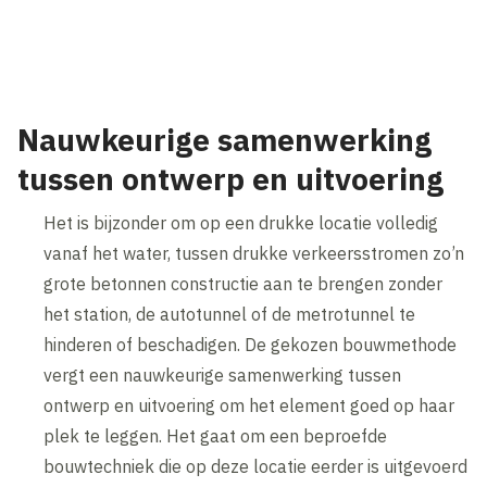
Inhoud geblokkeerd
Accepteer onze cookies om deze inhoud te bekijken.
Wijzig cookie instellingen
Nauwkeurige samenwerking
tussen ontwerp en uitvoering
Het is bijzonder om op een drukke locatie volledig
vanaf het water, tussen drukke verkeersstromen zo’n
grote betonnen constructie aan te brengen zonder
het station, de autotunnel of de metrotunnel te
hinderen of beschadigen. De gekozen bouwmethode
vergt een nauwkeurige samenwerking tussen
ontwerp en uitvoering om het element goed op haar
plek te leggen. Het gaat om een beproefde
bouwtechniek die op deze locatie eerder is uitgevoerd