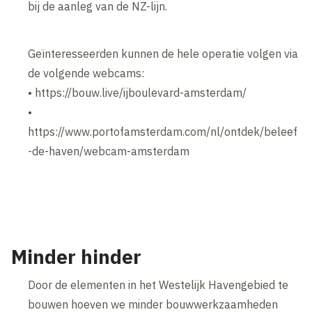
bij de aanleg van de NZ-lijn.
Geïnteresseerden kunnen de hele operatie volgen via
de volgende webcams:
• https://bouw.live/ijboulevard-amsterdam/
•
https://www.portofamsterdam.com/nl/ontdek/beleef
-de-haven/webcam-amsterdam
Inhoud geblokkeerd
Accepteer onze cookies om deze inhoud te bekijken.
Wijzig cookie instellingen
Minder hinder
Door de elementen in het Westelijk Havengebied te
bouwen hoeven we minder bouwwerkzaamheden