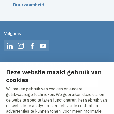
Duurzaamheid
Volg ons
LinkedIn
Instagram
Facebook
YouTube
Op de hoogte blijven van het laatste nieuws?
Ontvang onze nieuws alerts in je mailbox!
Deze website maakt gebruik van
E-mailadres
cookies
Wij maken gebruik van cookies en andere
Ik ga akkoord met het
privacy statement.
gelijkwaardige technieken. We gebruiken deze o.a. om
de website goed te laten functioneren, het gebruik van
de website te analyseren en relevante content en
advertenties te kunnen tonen. Voor meer informatie,