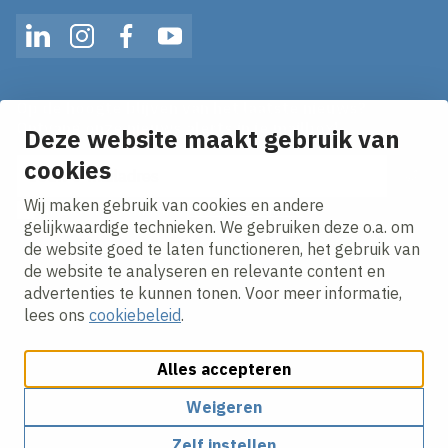
LinkedIn
Instagram
Facebook
YouTube
Op de hoogte blijven van het laatste nieuws?
Ontvang onze nieuws alerts in je mailbox!
Deze website maakt gebruik van
E-mailadres
cookies
Wij maken gebruik van cookies en andere
Ik ga akkoord met het
privacy statement.
gelijkwaardige technieken. We gebruiken deze o.a. om
de website goed te laten functioneren, het gebruik van
de website te analyseren en relevante content en
advertenties te kunnen tonen. Voor meer informatie,
lees ons
cookiebeleid
.
Alles accepteren
Cookies aanpassen
Cookie beleid
Privacy policy
Responsible disclosure
Weigeren
Zelf instellen