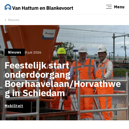
Menu
Sluiten
Nieuws
Nieuws
8 juli 2026
Feestelijk start
onderdoorgang
Boerhaavelaan/Horvathwe
g in Schiedam
Mobiliteit