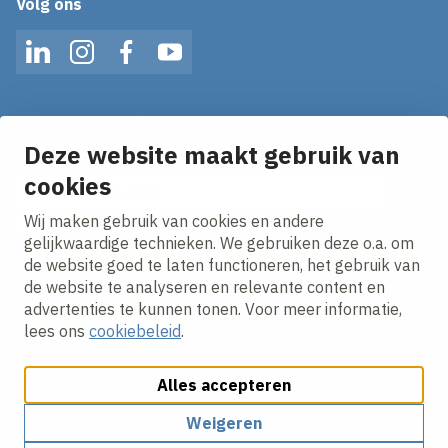
Volg ons
LinkedIn
Instagram
Facebook
YouTube
Op de hoogte blijven van het laatste nieuws?
Ontvang onze nieuws alerts in je mailbox!
Deze website maakt gebruik van
cookies
E-mailadres
Wij maken gebruik van cookies en andere
Ik ga akkoord met het
privacy statement.
gelijkwaardige technieken. We gebruiken deze o.a. om
de website goed te laten functioneren, het gebruik van
de website te analyseren en relevante content en
advertenties te kunnen tonen. Voor meer informatie,
lees ons
cookiebeleid
.
Alles accepteren
Cookies aanpassen
Cookie beleid
Privacy policy
Responsible disclosure
Weigeren