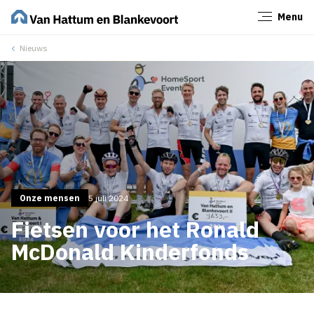
Menu
Sluiten
Nieuws
Onze mensen
5 juli 2024
Fietsen voor het Ronald
McDonald Kinderfonds