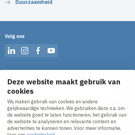
Duurzaamheid
Volg ons
LinkedIn
Instagram
Facebook
YouTube
Op de hoogte blijven van het laatste nieuws?
Ontvang onze nieuws alerts in je mailbox!
Deze website maakt gebruik van
cookies
E-mailadres
Wij maken gebruik van cookies en andere
Ik ga akkoord met het
privacy statement.
gelijkwaardige technieken. We gebruiken deze o.a. om
de website goed te laten functioneren, het gebruik van
de website te analyseren en relevante content en
advertenties te kunnen tonen. Voor meer informatie,
lees ons
cookiebeleid
.