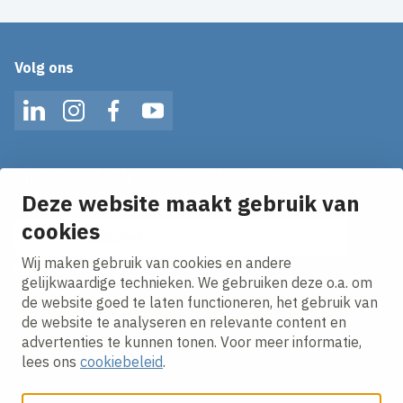
Volg ons
LinkedIn
Instagram
Facebook
YouTube
Op de hoogte blijven van het laatste nieuws?
Ontvang onze nieuws alerts in je mailbox!
Deze website maakt gebruik van
E-mailadres
cookies
Wij maken gebruik van cookies en andere
Ik ga akkoord met het
privacy statement.
gelijkwaardige technieken. We gebruiken deze o.a. om
de website goed te laten functioneren, het gebruik van
de website te analyseren en relevante content en
advertenties te kunnen tonen. Voor meer informatie,
lees ons
cookiebeleid
.