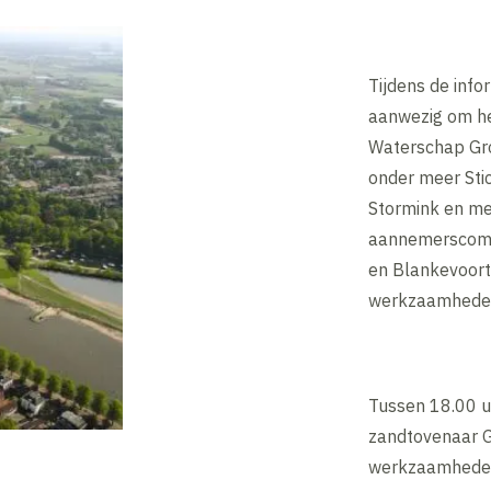
Tijdens de info
aanwezig om het
Waterschap Gro
onder meer Stic
Stormink en me
aannemerscombi
en Blankevoort
werkzaamheden 
Tussen 18.00 u
zandtovenaar Ge
werkzaamheden 