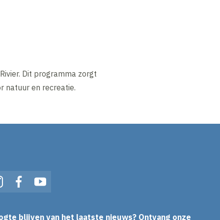
Rivier. Dit programma zorgt
r natuur en recreatie.
In
Instagram
Facebook
YouTube
ogte blijven van het laatste nieuws? Ontvang onze