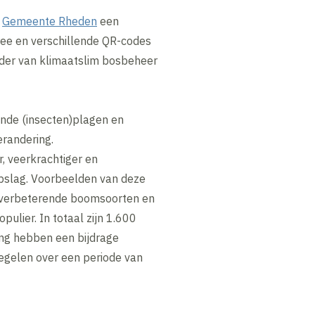
e
Gemeente Rheden
een
ree en verschillende QR-codes
ader van klimaatslim bosbeheer
ende (insecten)plagen en
randering.
, veerkrachtiger en
opslag. Voorbeelden van deze
el-verbeterende boomsoorten en
ulier. In totaal zijn 1.600
ng hebben een bijdrage
egelen over een periode van