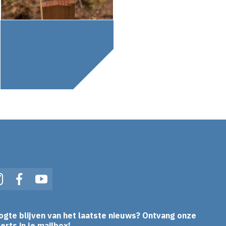
In
Instagram
Facebook
YouTube
ogte blijven van het laatste nieuws? Ontvang onze
erts in je mailbox!