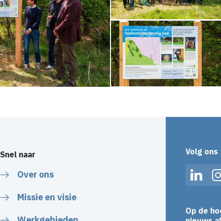
Volg ons
Snel naar
Over ons
Linked
Missie en visie
Op de ho
Werkgebieden
nieuws al