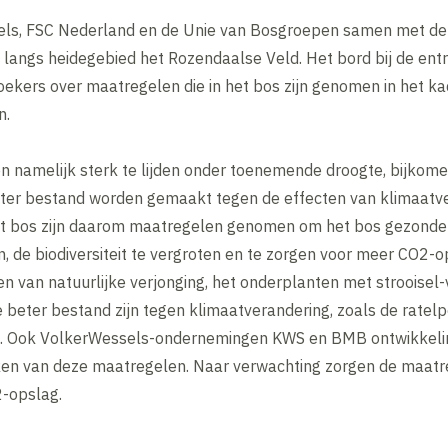
els, FSC Nederland en de Unie van Bosgroepen samen met d
 langs heidegebied het Rozendaalse Veld. Het bord bij de ent
oekers over maatregelen die in het bos zijn genomen in het k
n.
 namelijk sterk te lijden onder toenemende droogte, bijkom
ter bestand worden gemaakt tegen de effecten van klimaatve
et bos zijn daarom maatregelen genomen om het bos gezonder
 de biodiversiteit te vergroten en te zorgen voor meer CO2-
en van natuurlijke verjonging, het onderplanten met stroois
beter bestand zijn tegen klimaatverandering, zoals de ratelpop
t. Ook VolkerWessels-ondernemingen KWS en BMB ontwikkeli
ken van deze maatregelen. Naar verwachting zorgen de maatr
2-opslag.