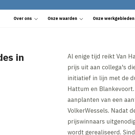
Over ons
Onze waarden
Onze werkgebieden
es in
Al enige tijd reikt Van
prijs uit aan collega's 
initiatief in lijn met d
Hattum en Blankevoort. De
aanplanten van een aan
VolkerWessels. Nadat d
prijswinnaars uitgenodi
wordt gerealiseerd. Sin