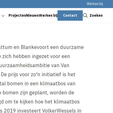
Werken bij
Sluiten
Contact
Zoeken
Projecten
Nieuws
Werken bij
 Hattum en Blankevoort een duurzame
die zich hebben ingezet voor een
e duurzaamheidsambitie van Van
 prijs voor zo'n initiatief is het
tal bomen in een klimaatbos van
e bomen zijn geplant, worden de
gd om te kijken hoe het klimaatbos
ds 2019 investeert VolkerWessels in