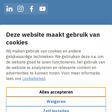
LinkedIn
Instagram
Facebook
YouTube
Op de hoogte blijven van het laatste nieuws?
Ontvang onze nieuws alerts in je mailbox!
Deze website maakt gebruik van
E-mailadres
cookies
Wij maken gebruik van cookies en andere
Ik ga akkoord met het
privacy statement.
gelijkwaardige technieken. We gebruiken deze o.a. om
de website goed te laten functioneren, het gebruik van
de website te analyseren en relevante content en
advertenties te kunnen tonen. Voor meer informatie,
lees ons
cookiebeleid
.
Alles accepteren
Cookies aanpassen
Cookie beleid
Privacy policy
Responsible disclosure
Weigeren
Zelf instellen