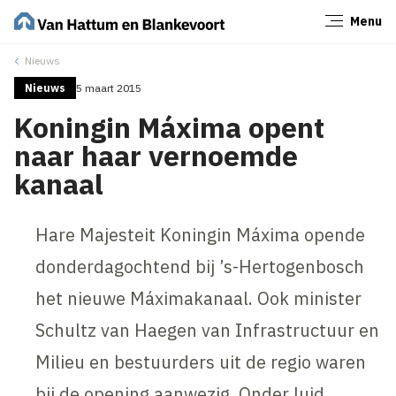
Menu
Sluiten
Nieuws
Nieuws
5 maart 2015
Koningin Máxima opent
naar haar vernoemde
kanaal
Hare Majesteit Koningin Máxima opende
donderdagochtend bij ’s-Hertogenbosch
het nieuwe Máximakanaal. Ook minister
Schultz van Haegen van Infrastructuur en
Milieu en bestuurders uit de regio waren
bij de opening aanwezig. Onder luid