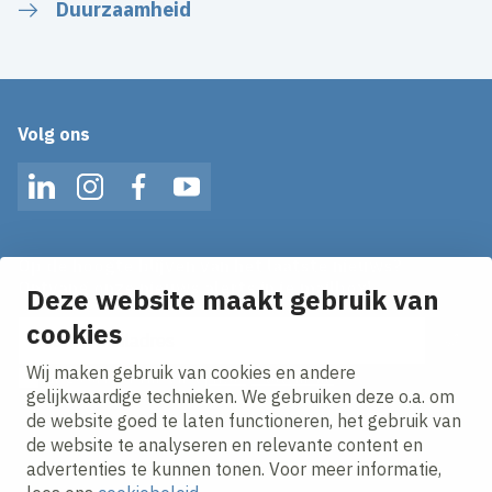
Duurzaamheid
Volg ons
LinkedIn
Instagram
Facebook
YouTube
Op de hoogte blijven van het laatste nieuws?
Ontvang onze nieuws alerts in je mailbox!
Deze website maakt gebruik van
E-mailadres
cookies
Wij maken gebruik van cookies en andere
Ik ga akkoord met het
privacy statement.
gelijkwaardige technieken. We gebruiken deze o.a. om
de website goed te laten functioneren, het gebruik van
de website te analyseren en relevante content en
advertenties te kunnen tonen. Voor meer informatie,