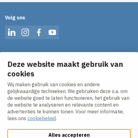
Volg ons
LinkedIn
Instagram
Facebook
YouTube
Op de hoogte blijven van het laatste nieuws?
Ontvang onze nieuws alerts in je mailbox!
Deze website maakt gebruik van
cookies
E-mailadres
Wij maken gebruik van cookies en andere
Ik ga akkoord met het
privacy statement.
gelijkwaardige technieken. We gebruiken deze o.a. om
de website goed te laten functioneren, het gebruik van
de website te analyseren en relevante content en
advertenties te kunnen tonen. Voor meer informatie,
lees ons
cookiebeleid
.
Alles accepteren
Cookies aanpassen
Cookie beleid
Privacy policy