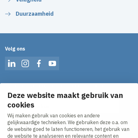
Duurzaamheid
Volg ons
LinkedIn
Instagram
Facebook
YouTube
Op de hoogte blijven van het laatste nieuws?
Ontvang onze nieuws alerts in je mailbox!
Deze website maakt gebruik van
cookies
E-mailadres
Wij maken gebruik van cookies en andere
Ik ga akkoord met het
privacy statement.
gelijkwaardige technieken. We gebruiken deze o.a. om
de website goed te laten functioneren, het gebruik van
de website te analyseren en relevante content en