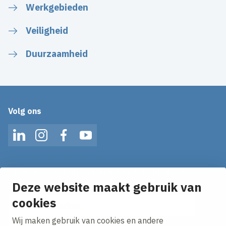
Werkgebieden
Veiligheid
Duurzaamheid
Volg ons
LinkedIn
Instagram
Facebook
YouTube
Op de hoogte blijven van het laatste nieuws?
Ontvang onze nieuws alerts in je mailbox!
Deze website maakt gebruik van
E-mailadres
cookies
Wij maken gebruik van cookies en andere
Ik ga akkoord met het
privacy statement.