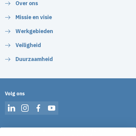
Over ons
Missie en visie
Werkgebieden
Veiligheid
Duurzaamheid
Volg ons
LinkedIn
Instagram
Facebook
YouTube
Op de hoogte blijven van het laatste nieuws?
Ontvang onze nieuws alerts in je mailbox!