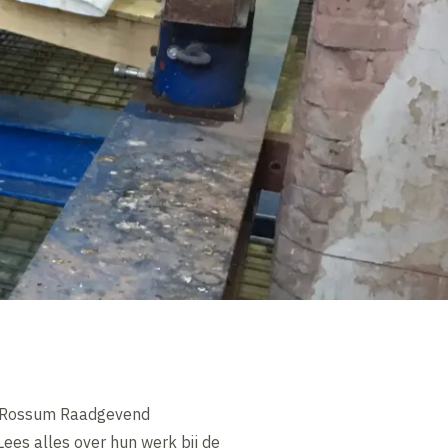
an Rossum Raadgevend
es alles over hun werk bij de