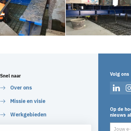
Volg ons
Snel naar
Over ons
Linked
Missie en visie
Op de ho
Werkgebieden
nieuws al
E-mailadr
Veiligheid