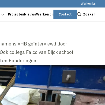
Werken bij
Sluiten
Contact
Zoeken
Projecten
Nieuws
Werken bij
s namens VHB geïnterviewd door
ok collega Falco van Dijck schoof
l en Funderingen.