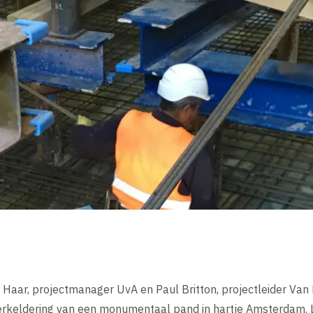
 Haar, projectmanager UvA en Paul Britton, projectleider V
rkeldering van een monumentaal pand in hartje Amsterdam. Le