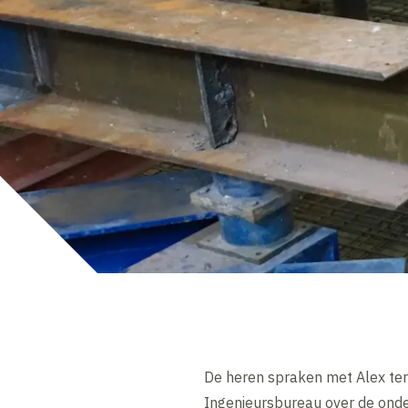
De heren spraken met Alex ter
Ingenieursbureau over de onde