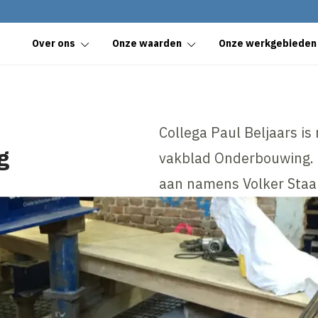
Over ons
Onze waarden
Onze werkgebieden
n
Collega Paul Beljaars i
g
vakblad Onderbouwing. O
aan namens Volker Staa