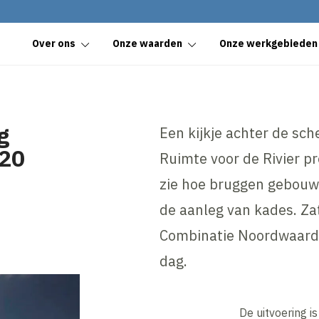
Over ons
Onze waarden
Onze werkgebieden
g
Een kijkje achter de sch
 20
Ruimte voor de Rivier pr
zie hoe bruggen gebouwd
de aanleg van kades. Z
Combinatie Noordwaard 
dag.
De uitvoering i