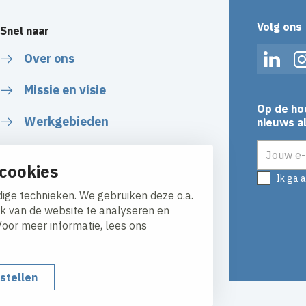
Volg ons
Snel naar
Over ons
Linked
Missie en visie
Op de ho
Werkgebieden
nieuws al
E-mailadr
Veiligheid
cookies
Ik ga 
Duurzaamheid
ige technieken. We gebruiken deze o.a.
ik van de website te analyseren en
Voor meer informatie, lees ons
nstellen