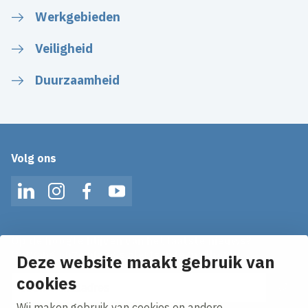
Werkgebieden
Veiligheid
Duurzaamheid
Volg ons
LinkedIn
Instagram
Facebook
YouTube
Op de hoogte blijven van het laatste nieuws?
Ontvang onze nieuws alerts in je mailbox!
Deze website maakt gebruik van
cookies
E-mailadres
Wij maken gebruik van cookies en andere