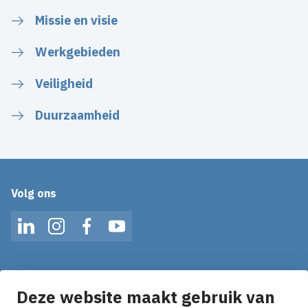
Missie en visie
Werkgebieden
Veiligheid
Duurzaamheid
Volg ons
LinkedIn
Instagram
Facebook
YouTube
Op de hoogte blijven van het laatste nieuws?
Ontvang onze nieuws alerts in je mailbox!
Deze website maakt gebruik van