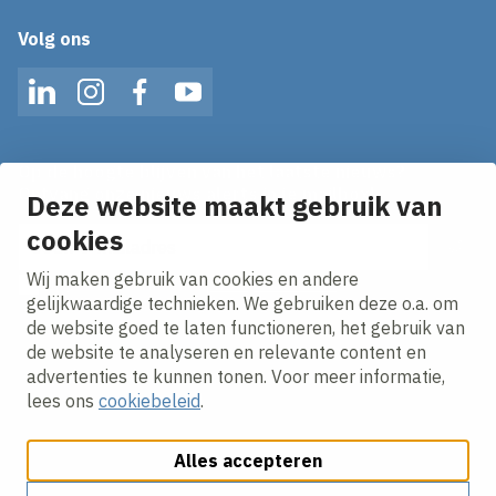
Volg ons
LinkedIn
Instagram
Facebook
YouTube
Op de hoogte blijven van het laatste nieuws?
Ontvang onze nieuws alerts in je mailbox!
Deze website maakt gebruik van
E-mailadres
cookies
Wij maken gebruik van cookies en andere
Ik ga akkoord met het
privacy statement.
gelijkwaardige technieken. We gebruiken deze o.a. om
de website goed te laten functioneren, het gebruik van
de website te analyseren en relevante content en
advertenties te kunnen tonen. Voor meer informatie,
lees ons
cookiebeleid
.
Alles accepteren
Cookies aanpassen
Cookie beleid
Privacy policy
Responsible disclosure