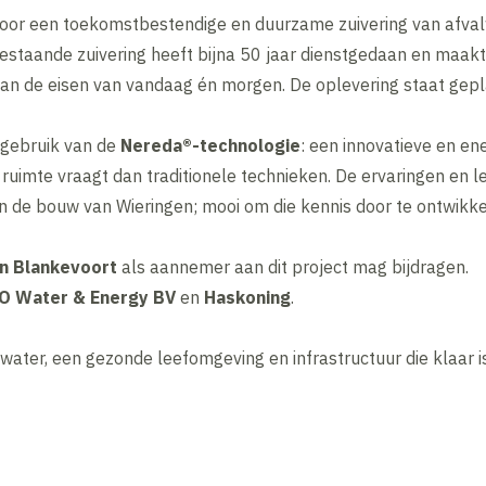
voor een toekomstbestendige en duurzame zuivering van afva
estaande zuivering heeft bijna 50 jaar dienstgedaan en maak
t aan de eisen van vandaag én morgen. De oplevering staat ge
t gebruik van de
Nereda®-technologie
: een innovatieve en en
 ruimte vraagt dan traditionele technieken. De ervaringen en l
de bouw van Wieringen; mooi om die kennis door te ontwikke
n Blankevoort
als aannemer aan dit project mag bijdragen.
O Water & Energy BV
en
Haskoning
.
ter, een gezonde leefomgeving en infrastructuur die klaar i