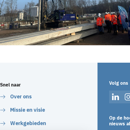
Volg ons
Snel naar
Over ons
Linked
Missie en visie
Op de ho
Werkgebieden
nieuws al