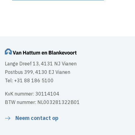
Inhoud geblokkeerd
Accepteer onze cookies om deze inhoud te bekijken.
Wijzig cookie instellingen
Lange Dreef 13, 4131 NJ Vianen
Postbus 399, 4130 EJ Vianen
Tel: +31 88 186 5100
KvK nummer: 30114104
BTW nummer: NL003281322B01
Neem contact op