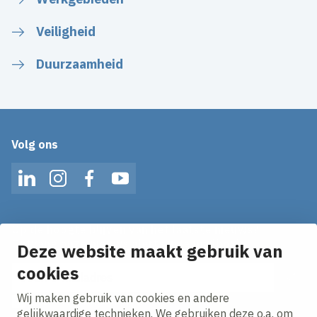
Veiligheid
Duurzaamheid
Volg ons
LinkedIn
Instagram
Facebook
YouTube
Op de hoogte blijven van het laatste nieuws?
Ontvang onze nieuws alerts in je mailbox!
Deze website maakt gebruik van
E-mailadres
cookies
Wij maken gebruik van cookies en andere
Ik ga akkoord met het
privacy statement.
gelijkwaardige technieken. We gebruiken deze o.a. om