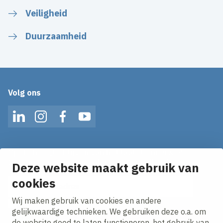
Veiligheid
Duurzaamheid
Volg ons
LinkedIn
Instagram
Facebook
YouTube
Op de hoogte blijven van het laatste nieuws?
Ontvang onze nieuws alerts in je mailbox!
Deze website maakt gebruik van
E-mailadres
cookies
Wij maken gebruik van cookies en andere
Ik ga akkoord met het
privacy statement.
gelijkwaardige technieken. We gebruiken deze o.a. om
de website goed te laten functioneren, het gebruik van