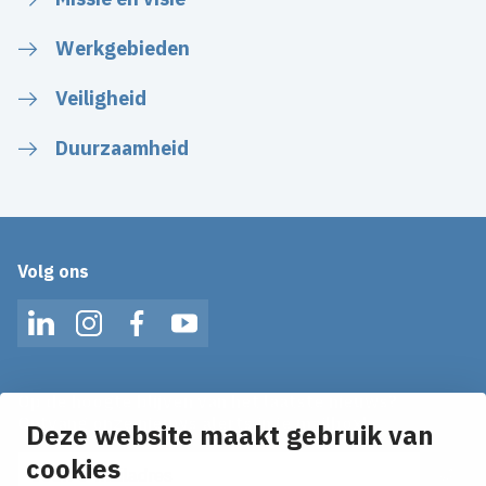
Werkgebieden
Veiligheid
Duurzaamheid
Volg ons
LinkedIn
Instagram
Facebook
YouTube
Op de hoogte blijven van het laatste nieuws?
Ontvang onze nieuws alerts in je mailbox!
Deze website maakt gebruik van
E-mailadres
cookies