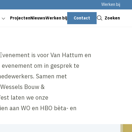
Werken bij
Sluiten
Contact
Zoeken
Projecten
Nieuws
Werken bij
 Evenement is voor Van Hattum en
e evenement om in gesprek te
medewerkers. Samen met
rWessels Bouw &
est laten we onze
zien aan WO en HBO bèta- en