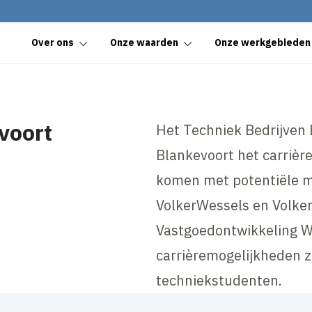
Over ons
Onze waarden
Onze werkgebieden
voort
Het Techniek Bedrijven
Blankevoort het carrièr
komen met potentiële 
VolkerWessels en Volke
Vastgoedontwikkeling W
carrièremogelijkheden 
techniekstudenten.