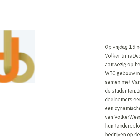
Op vrijdag 15 
Volker InfraDe
aanwezig op he
WTC gebouw in 
samen met Van
de studenten. 
deelnemers een
een dynamische
van VolkerWess
hun tenderoplo
bedrijven op de