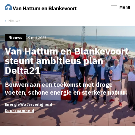
Menu
Sluiten
Nieuws
Nieuws
19 mei 2025
Van Hattum en Blankevoort
steunt ambitieus plan
Delta21
Bouwen aan een toekomst met droge
voeten, schone energie en sterkere natuur.
Energie
Waterveiligheid
Duurzaamheid