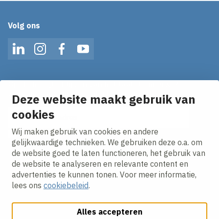
Volg ons
LinkedIn
Instagram
Facebook
YouTube
Op de hoogte blijven van het laatste nieuws?
Ontvang onze nieuws alerts in je mailbox!
Deze website maakt gebruik van
E-mailadres
cookies
Wij maken gebruik van cookies en andere
Ik ga akkoord met het
privacy statement.
gelijkwaardige technieken. We gebruiken deze o.a. om
de website goed te laten functioneren, het gebruik van
de website te analyseren en relevante content en
advertenties te kunnen tonen. Voor meer informatie,
lees ons
cookiebeleid
.
Alles accepteren
Cookies aanpassen
Cookie beleid
Privacy policy