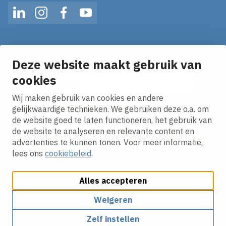
LinkedIn
Instagram
Facebook
YouTube
Op de hoogte blijven van het laatste nieuws?
Ontvang onze nieuws alerts in je mailbox!
Deze website maakt gebruik van
cookies
E-mailadres
Wij maken gebruik van cookies en andere
Ik ga akkoord met het
privacy statement.
gelijkwaardige technieken. We gebruiken deze o.a. om
de website goed te laten functioneren, het gebruik van
de website te analyseren en relevante content en
advertenties te kunnen tonen. Voor meer informatie,
lees ons
cookiebeleid
.
Alles accepteren
Cookies aanpassen
Cookie beleid
Privacy policy
Responsible disclosure
Weigeren
Zelf instellen