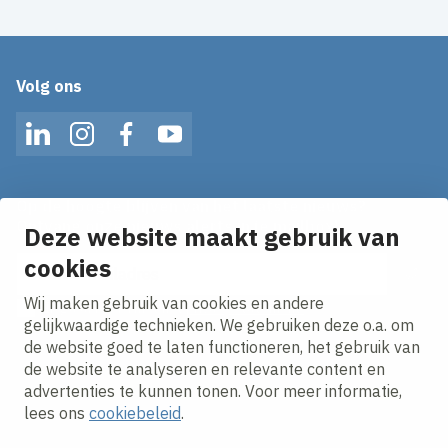
Volg ons
LinkedIn
Instagram
Facebook
YouTube
Op de hoogte blijven van het laatste nieuws?
Ontvang onze nieuws alerts in je mailbox!
Deze website maakt gebruik van
E-mailadres
cookies
Wij maken gebruik van cookies en andere
Ik ga akkoord met het
privacy statement.
gelijkwaardige technieken. We gebruiken deze o.a. om
de website goed te laten functioneren, het gebruik van
de website te analyseren en relevante content en
advertenties te kunnen tonen. Voor meer informatie,
lees ons
cookiebeleid
.