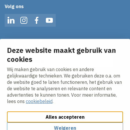
Volg ons
LinkedIn
Instagram
Facebook
YouTube
Op de hoogte blijven van het laatste nieuws?
Ontvang onze nieuws alerts in je mailbox!
Deze website maakt gebruik van
E-mailadres
cookies
Wij maken gebruik van cookies en andere
Ik ga akkoord met het
privacy statement.
gelijkwaardige technieken. We gebruiken deze o.a. om
de website goed te laten functioneren, het gebruik van
de website te analyseren en relevante content en
advertenties te kunnen tonen. Voor meer informatie,
lees ons
cookiebeleid
.
Alles accepteren
Cookies aanpassen
Cookie beleid
Privacy policy
Responsible disclosure
Weigeren