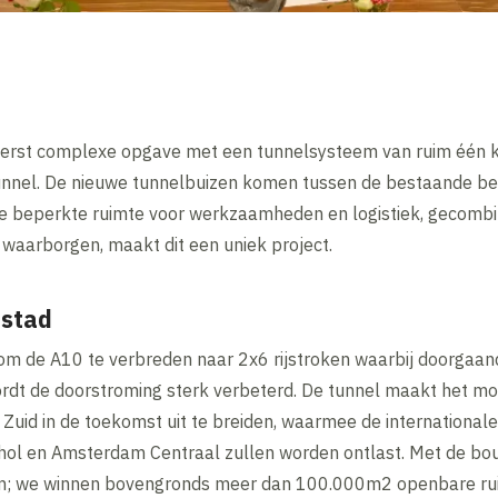
uiterst complexe opgave met een tunnelsysteem van ruim één k
 tunnel. De nieuwe tunnelbuizen komen tussen de bestaande b
De beperkte ruimte voor werkzaamheden en logistiek, gecom
e waarborgen, maakt dit een uniek project.
 stad
om de A10 te verbreden naar 2x6 rijstroken waarbij doorgaan
rdt de doorstroming sterk verbeterd. De tunnel maakt het mog
uid in de toekomst uit te breiden, waarmee de internationale
phol en Amsterdam Centraal zullen worden ontlast. Met de b
am; we winnen bovengronds meer dan 100.000m2 openbare ru