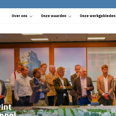
Over ons
Onze waarden
Onze werkgebieden
int
nnel