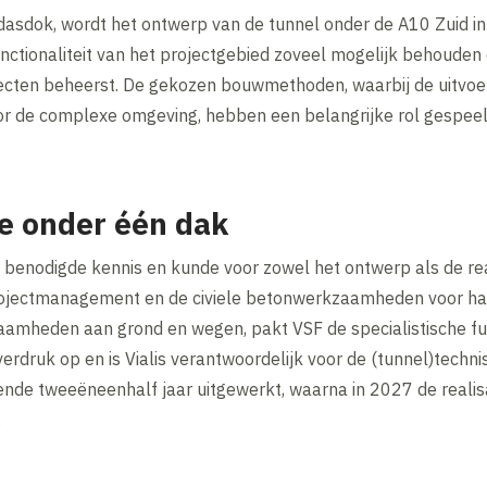
asdok, wordt het ontwerp van de tunnel onder de A10 Zuid i
e functionaliteit van het projectgebied zoveel mogelijk behoud
cten beheerst. De gekozen bouwmethoden, waarbij de uitvoer
 de complexe omgeving, hebben een belangrijke rol gespeeld
de onder één dak
 benodigde kennis en kunde voor zowel het ontwerp als de rea
ojectmanagement en de civiele betonwerkzaamheden voor haa
kzaamheden aan grond en wegen, pakt VSF de specialistische f
ruk op en is Vialis verantwoordelijk voor de (tunnel)technis
nde tweeëneenhalf jaar uitgewerkt, waarna in 2027 de realisa
.