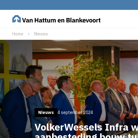
Home
Nieuws
Nieuws
4 september 2024
VolkerWessels Infra w
aanbesteding bouw tu