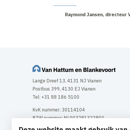
Raymond Jansen, directeur 
Lange Dreef 13, 4131 NJ Vianen
Postbus 399, 4130 EJ Vianen
Tel: +31 88 186 5100
KvK nummer: 30114104
BTW nummer: NL003281322B01
Deze website maakt gebruik van 