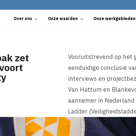
Over ons
Onze waarden
Onze werkgebieden
ak zet
Vooruitstrevend op het g
voort
eenduidige conclusie va
ty
interviews en projectbe
Van Hattum en Blankevoo
aannemer in Nederland d
Ladder (Veiligheidsladde