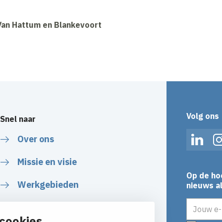
Van Hattum en Blankevoort
Volg ons
Snel naar
Over ons
Linked
Missie en visie
Op de ho
Werkgebieden
nieuws al
E-mailadr
Veiligheid
cookies