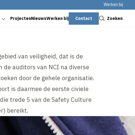
Werken bij
Sluiten
Contact
Zoeken
Projecten
Nieuws
Werken bij
ebied van veiligheid, dat is de
n de auditors van NCI na diverse
zoeken door de gehele organisatie.
rt is daarmee de eerste civiele
ie trede 5 van de Safety Culture
r) bereikt.