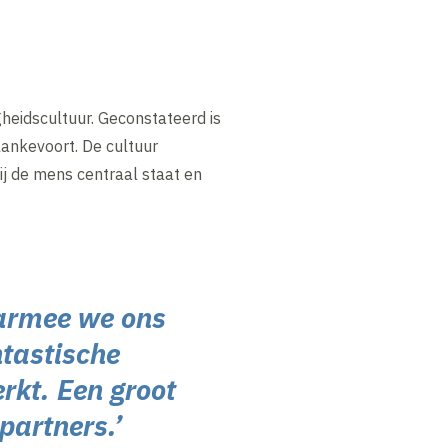
gheidscultuur. Geconstateerd is
lankevoort. De cultuur
ij de mens centraal staat en
aarmee we ons
ntastische
rkt. Een groot
partners.’