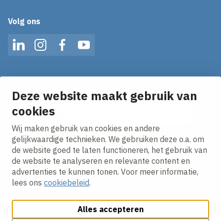
Volg ons
LinkedIn
Instagram
Facebook
YouTube
Op de hoogte blijven van het laatste nieuws?
Ontvang onze nieuws alerts in je mailbox!
Deze website maakt gebruik van
cookies
E-mailadres
Wij maken gebruik van cookies en andere
Ik ga akkoord met het
privacy statement.
gelijkwaardige technieken. We gebruiken deze o.a. om
de website goed te laten functioneren, het gebruik van
de website te analyseren en relevante content en
advertenties te kunnen tonen. Voor meer informatie,
lees ons
cookiebeleid
.
Alles accepteren
Cookies aanpassen
Cookie beleid
Privacy policy