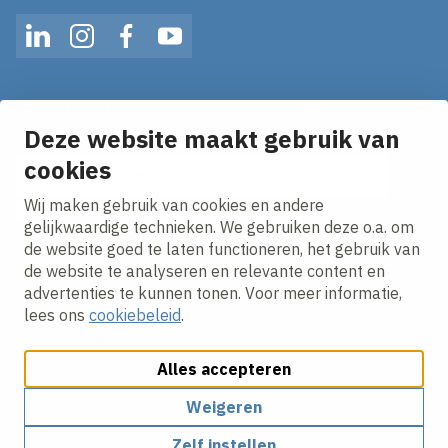
LinkedIn
Instagram
Facebook
YouTube
Op de hoogte blijven van het laatste nieuws?
Ontvang onze nieuws alerts in je mailbox!
Deze website maakt gebruik van
E-mailadres
cookies
Wij maken gebruik van cookies en andere
Ik ga akkoord met het
privacy statement.
gelijkwaardige technieken. We gebruiken deze o.a. om
de website goed te laten functioneren, het gebruik van
de website te analyseren en relevante content en
advertenties te kunnen tonen. Voor meer informatie,
lees ons
cookiebeleid
.
Alles accepteren
Cookies aanpassen
Cookie beleid
Privacy policy
Responsible disclosure
Weigeren
Zelf instellen