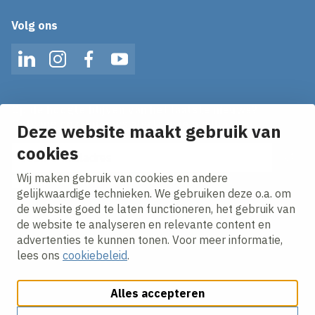
Volg ons
LinkedIn
Instagram
Facebook
YouTube
Op de hoogte blijven van het laatste nieuws?
Ontvang onze nieuws alerts in je mailbox!
Deze website maakt gebruik van
E-mailadres
cookies
Wij maken gebruik van cookies en andere
Ik ga akkoord met het
privacy statement.
gelijkwaardige technieken. We gebruiken deze o.a. om
de website goed te laten functioneren, het gebruik van
de website te analyseren en relevante content en
advertenties te kunnen tonen. Voor meer informatie,
lees ons
cookiebeleid
.
Alles accepteren
Cookies aanpassen
Cookie beleid
Privacy policy
Responsible disclosure