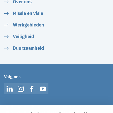
Over ons
Missie en visie
Werkgebieden
Veiligheid
Duurzaamheid
Volg ons
LinkedIn
Instagram
Facebook
YouTube
Op de hoogte blijven van het laatste nieuws?
Ontvang onze nieuws alerts in je mailbox!