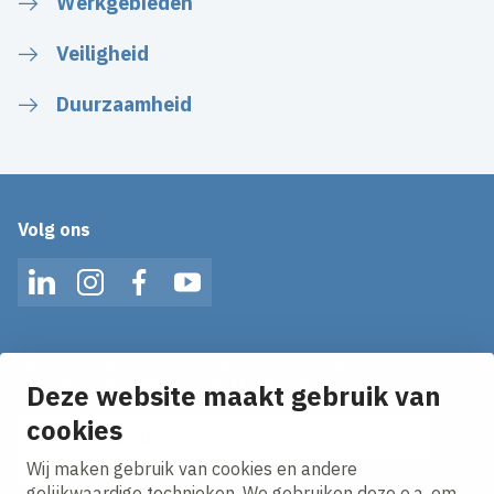
Werkgebieden
Veiligheid
Duurzaamheid
Volg ons
LinkedIn
Instagram
Facebook
YouTube
Op de hoogte blijven van het laatste nieuws?
Ontvang onze nieuws alerts in je mailbox!
Deze website maakt gebruik van
cookies
E-mailadres
Wij maken gebruik van cookies en andere
Ik ga akkoord met het
privacy statement.
gelijkwaardige technieken. We gebruiken deze o.a. om