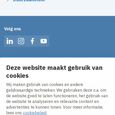
Volg ons
LinkedIn
Instagram
Facebook
YouTube
Op de hoogte blijven van het laatste nieuws?
Ontvang onze nieuws alerts in je mailbox!
Deze website maakt gebruik van
cookies
E-mailadres
Wij maken gebruik van cookies en andere
Ik ga akkoord met het
privacy statement.
gelijkwaardige technieken. We gebruiken deze o.a. om
de website goed te laten functioneren, het gebruik van
de website te analyseren en relevante content en
advertenties te kunnen tonen. Voor meer informatie,
lees ons
cookiebeleid
.