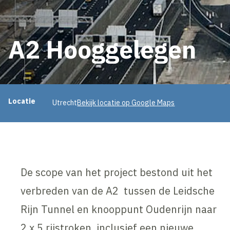
A2 Hooggelegen
Projectinformatie
Locatie
Utrecht
Bekijk locatie op Google Maps
De scope van het project bestond uit het
verbreden van de A2 tussen de Leidsche
Rijn Tunnel en knooppunt Oudenrijn naar
2 x 5 rijstroken, inclusief een nieuwe